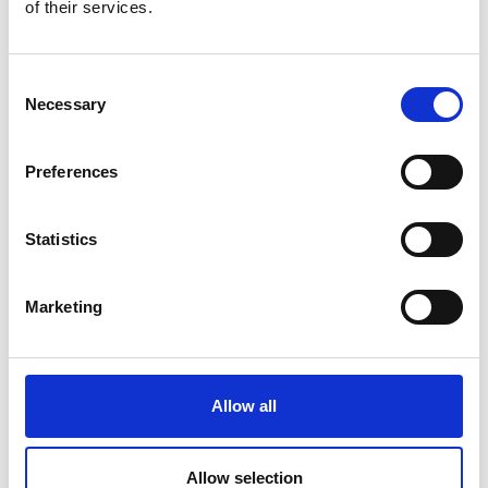
of their services.
プライバシーポリシー
Consent
Necessary
Selection
ご登録される情報は、暗号化された通信(SSL)で保護されま
す。
当フォームのご利用にあたっては、「
個人情報保護方針
」にご
Preferences
同意いただく必要があります。
プライバシーポリシーに同意する
Statistics
Marketing
Allow all
Allow selection