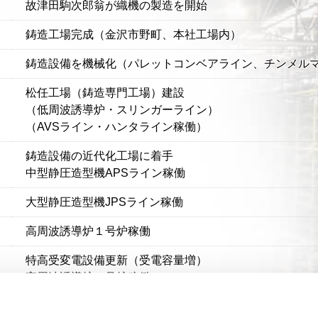
故津田駒次郎翁が織機の製造を開始
鋳造工場完成（金沢市野町、本社工場内）
鋳造設備を機械化（パレットコンベアライン、チンメル
松任工場（鋳造専門工場）建設
（低周波誘導炉・スリンガーライン）
（AVSライン・ハンタライン稼働）
鋳造設備の近代化工場に着手
中型静圧造型機APSライン稼働
大型静圧造型機JPSライン稼働
高周波誘導炉１号炉稼働
特高受変電設備更新（受電容量増）
高周波誘導炉２号炉稼働
高周波誘導炉３、４号炉稼動