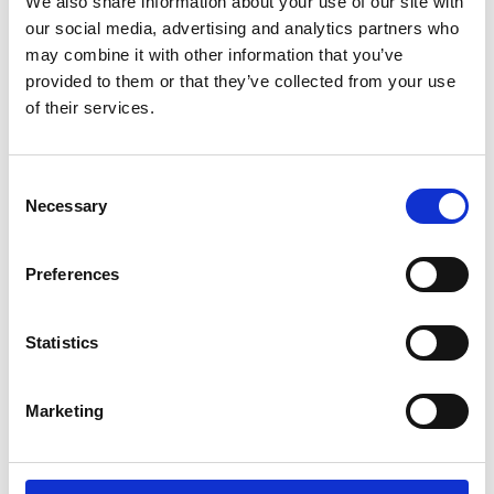
We also share information about your use of our site with
our social media, advertising and analytics partners who
may combine it with other information that you’ve
provided to them or that they’ve collected from your use
of their services.
仕様・寸法図
RWB-250K・320K・400K・500K
RWB-250K,DF・320K,DF・400K,DF・500K,DF
Consent
Necessary
Selection
ビッグボアタイプ
RCB
Preferences
Statistics
Marketing
仕様・寸法図
RCB-350・450・550