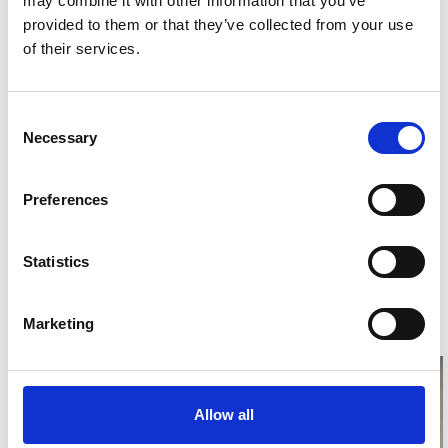
may combine it with other information that you’ve
入れを行っています。地域の産業の理解、産学の連携強化に貢献し
provided to them or that they’ve collected from your use
ています。
of their services.
株主総会・IR活動
Consent
Necessary
Selection
毎年2月に定時株主総会を本社において開催しております。会議にあ
たっては、十分なご説明と質疑の充実に時間を割き、また、本社シ
Preferences
ョールームの見学を可能とするなど、株主の皆さまとのコミュニケ
ーションを図っております。また、本決算、第2四半期決算の発表後
Statistics
に、ご希望の機関投資家様に対し、個別にご訪問させていただき、
IR活動を展開しております。
Marketing
Allow all